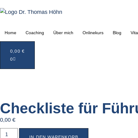
Home
Coaching
Über mich
Onlinekurs
Blog
Vita
0,00
€
0
Checkliste für Führ
0,00
€
IN DEN WARENKORB